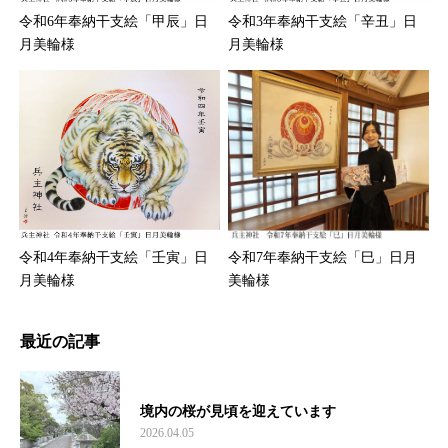
令和6年奉納干支絵「甲辰」日
令和3年奉納干支絵「辛丑」日
月美輪様
月美輪様
令和7年奉納干支絵「巳」日月
令和4年奉納干支絵「壬寅」日
美輪様
月美輪様
最近の記事
境内の桜が見頃を迎えています
2026.04.05