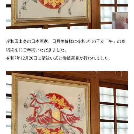
岸和田出身の日本画家、日月美輪様に令和8年の干支「午」の奉
納絵をにご奉納いただきました。
令和7年12月26日に清祓い式と御披露目が行われました。