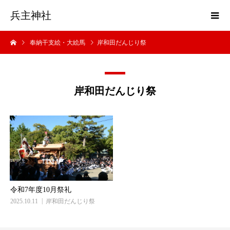
兵主神社
奉納干支絵・大絵馬
岸和田だんじり祭
岸和田だんじり祭
令和7年度10月祭礼
2025.10.11
岸和田だんじり祭