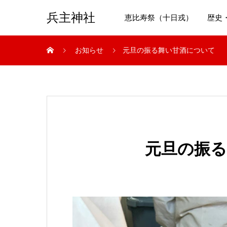
兵主神社
恵比寿祭（十日戎）
歴史
お知らせ
元旦の振る舞い甘酒について
元旦の振