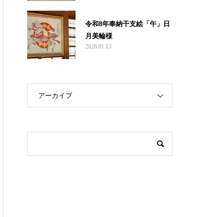
令和8年奉納干支絵「午」日
月美輪様
2026.01.13
アーカイブ