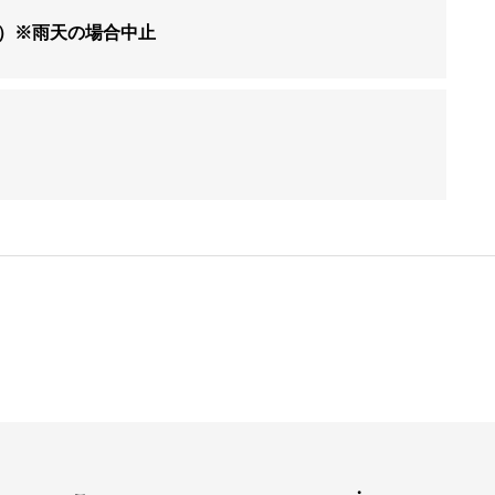
く日）※雨天の場合中止
歴史・ご由緒