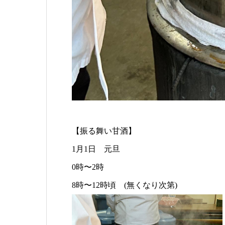
【振る舞い甘酒】
1月1日 元旦
0時〜2時
8時〜12時頃 (無くなり次第)