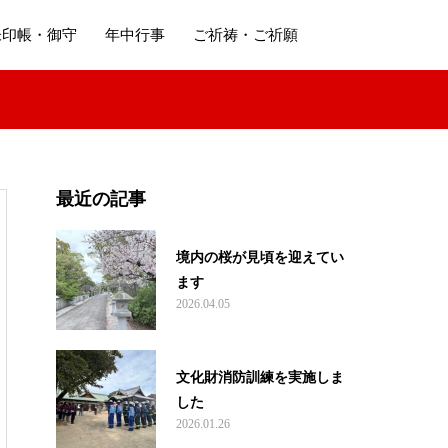
朱印帳・御守
年中行事
ご祈祷・ご祈願
最近の記事
境内の桜が見頃を迎えてい
ます
2026.04.05
文化財消防訓練を実施しま
した
2026.01.26