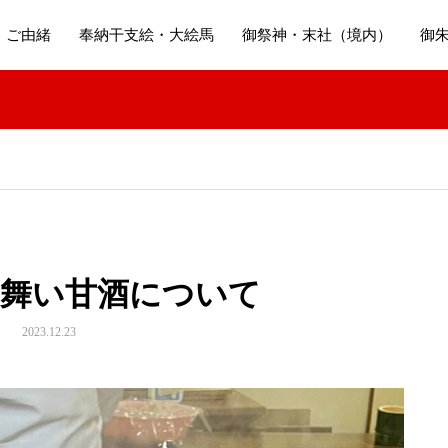
・ご由緒
奉納干支絵・大絵馬
御祭神・末社（境内）
御
る舞い甘酒について
2023.12.23