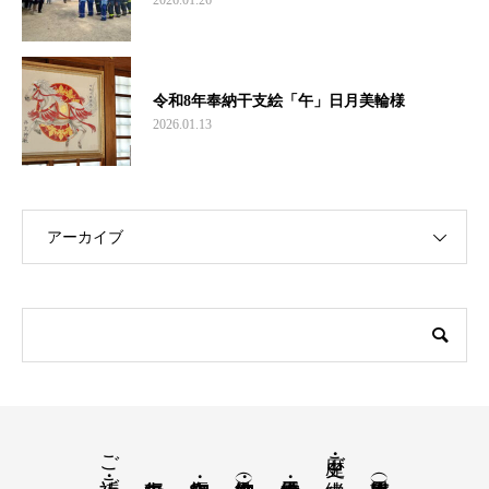
2026.01.26
令和8年奉納干支絵「午」日月美輪様
2026.01.13
アーカイブ
ご祈祷・ご祈願
歴史・ご由緒